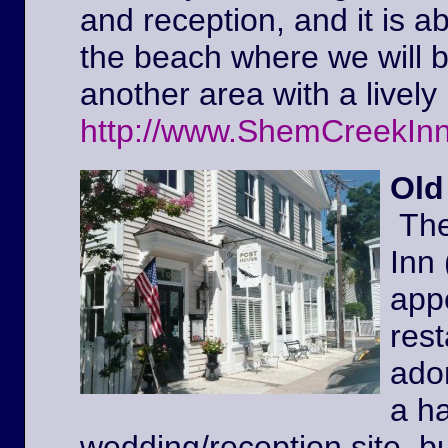
and reception, and it is a
the beach where we will 
another area with a lively 
http://www.ShemCreekIn
Old
The
Inn
appe
rest
ador
a ha
wedding/reception site, b