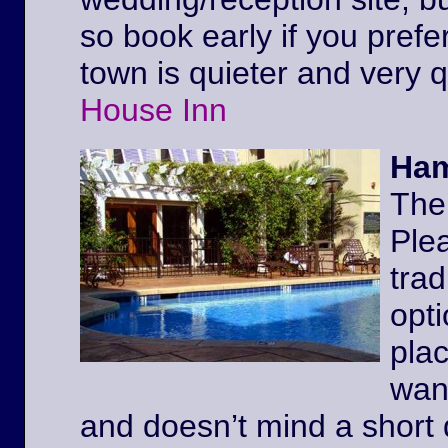
so book early if you prefe
town is quieter and very 
House Inn
Ham
The
Ple
trad
opt
pla
wan
and doesn’t mind a short 