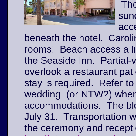
The
sun
acc
beneath the hotel. Caroli
rooms! Beach access a lit
the Seaside Inn. Partial
overlook a restaurant pat
stay is required. Refer to
wedding (or NTW?) when
accommodations. The block
July 31. Transportation w
the ceremony and recepti