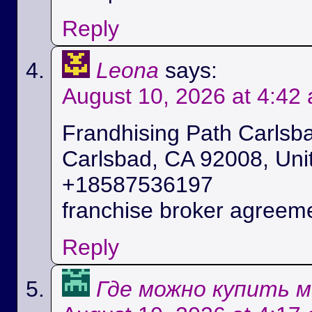
Reply
Leona
says:
August 10, 2026 at 4:42
Frandhising Path Carlsb
Carlsbad, ϹA 92008, Uni
+18587536197
franchise broker agreeme
Reply
Где можно купить 