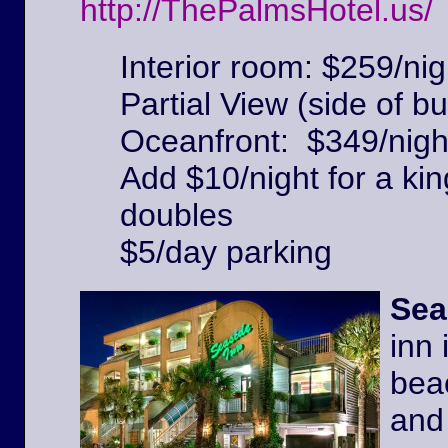
http://ThePalmsHotel.us/
Interior room: $259/nig
Partial View (side of bu
Oceanfront: $349/nigh
Add $10/night for a kin
doubles
$5/day parking
Sea
inn 
beac
and 