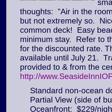
sma
thoughts: ”Air in the roo
but not extremely so. Ni
common deck! Easy beach
minimum stay. Refer to t
for the discounted rate. T
available until July 21. Tr
provided to & from the c
http://www.SeasideInnIO
Standard non-ocean do
Partial View (side of bu
Oceanfront: $229/nigh