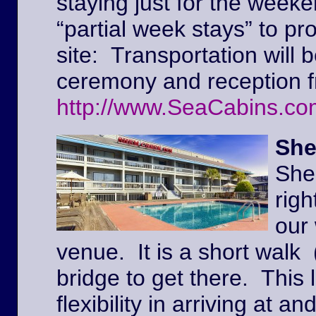
staying just for the weeke
“partial week stays” to pr
site: Transportation will 
ceremony and reception f
http://www.SeaCabins.co
She
She
righ
our
venue. It is a short walk 
bridge to get there. This l
flexibility in arriving at 