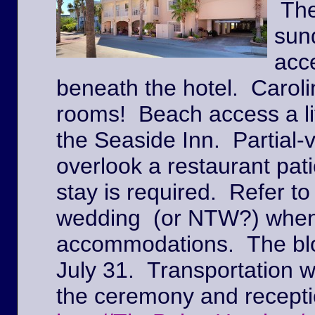
The
sun
acc
beneath the hotel. Caroli
rooms! Beach access a lit
the Seaside Inn. Partial
overlook a restaurant pat
stay is required. Refer to
wedding (or NTW?) when
accommodations. The block
July 31. Transportation w
the ceremony and recepti