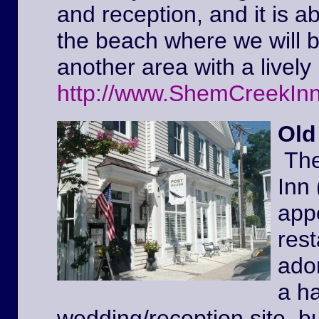
and reception, and it is a
the beach where we will 
another area with a lively 
http://www.ShemCreekIn
Old
The
Inn
appe
rest
ador
a ha
wedding/reception site, b