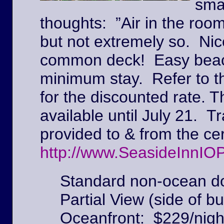
sma
thoughts: ”Air in the roo
but not extremely so. Ni
common deck! Easy beach
minimum stay. Refer to t
for the discounted rate. T
available until July 21. Tr
provided to & from the c
http://www.SeasideInnIO
Standard non-ocean do
Partial View (side of bu
Oceanfront: $229/nigh