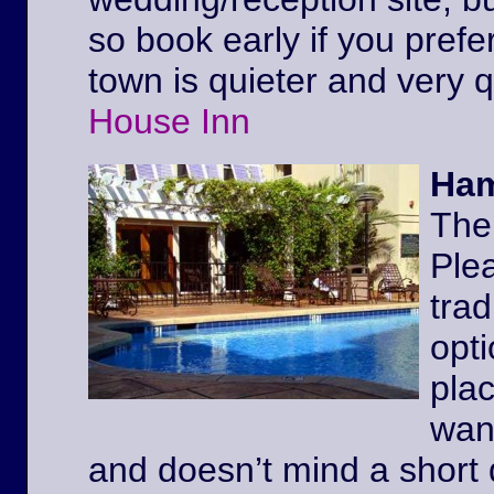
so book early if you prefe
town is quieter and very 
House Inn
Ham
The
Ple
trad
opt
pla
wan
and doesn’t mind a short 