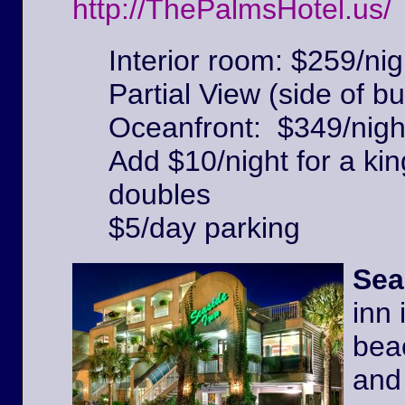
http://ThePalmsHotel.us/
Interior room: $259/nig
Partial View (side of bu
Oceanfront: $349/nigh
Add $10/night for a kin
doubles
$5/day parking
Sea
inn 
beac
and 