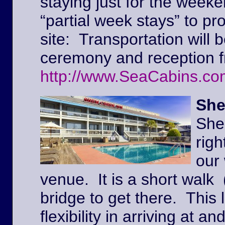
staying just for the weeke
“partial week stays” to pr
site: Transportation will 
ceremony and reception f
http://www.SeaCabins.co
She
She
righ
our
venue. It is a short walk 
bridge to get there. This l
flexibility in arriving at 